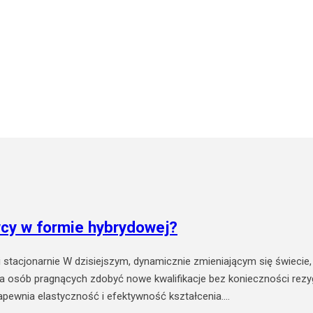
cy w formie hybrydowej?
i stacjonarnie W dzisiejszym, dynamicznie zmieniającym się świecie
la osób pragnących zdobyć nowe kwalifikacje bez konieczności re
zapewnia elastyczność i efektywność kształcenia.…