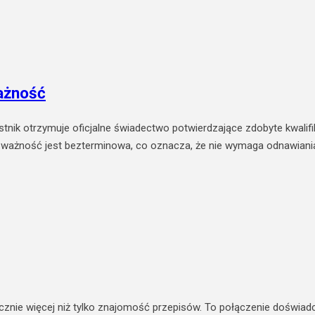
ażność
k otrzymuje oficjalne świadectwo potwierdzające zdobyte kwalifi
jego ważność jest bezterminowa, co oznacza, że nie wymaga odnawian
nie więcej niż tylko znajomość przepisów. To połączenie doświadcz