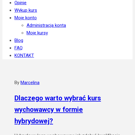
Opinie
Wykup kurs
Moje konto
Administracja konta
Moje kursy
Blog
FAQ
KONTAKT
By
Marcelina
Dlaczego warto wybrać kurs
wychowawcy w formie
hybrydowej?