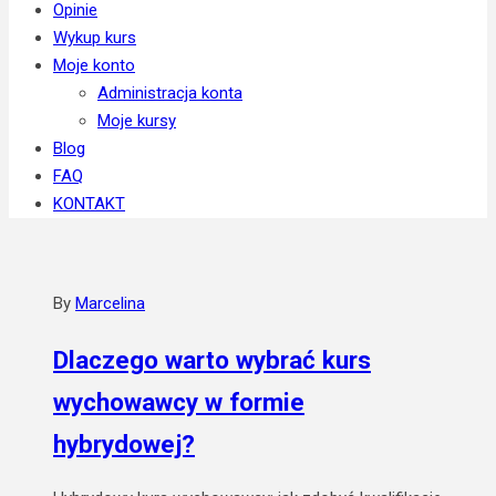
Opinie
Wykup kurs
Moje konto
Administracja konta
Moje kursy
Blog
FAQ
KONTAKT
By
Marcelina
Dlaczego warto wybrać kurs
wychowawcy w formie
hybrydowej?