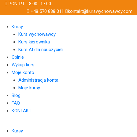
Skip
PON-PT - 8.00 -17.00
to
+48 570 888 311
kontakt@kurswychowawcy.com
content
Kursy
Kurs wychowawcy
Kurs kierownika
Kurs AI dla nauczycieli
Opinie
Wykup kurs
Moje konto
Administracja konta
Moje kursy
Blog
FAQ
KONTAKT
Kursy