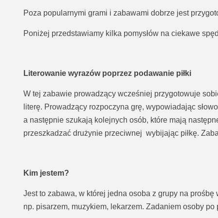
Poza popularnymi grami i zabawami dobrze jest przygot
Poniżej przedstawiamy kilka pomysłów na ciekawe spęd
Literowanie wyrazów poprzez podawanie piłki
W tej zabawie prowadzący wcześniej przygotowuje sobie k
literę. Prowadzący rozpoczyna grę, wypowiadając słowo n
a następnie szukają kolejnych osób, które mają następne 
przeszkadzać drużynie przeciwnej wybijając piłkę. Zab
Kim jestem?
Jest to zabawa, w której jedna osoba z grupy na prośb
np. pisarzem, muzykiem, lekarzem. Zadaniem osoby po p