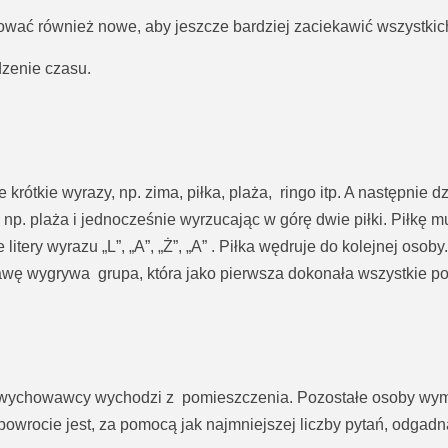
ować również nowe, aby jeszcze bardziej zaciekawić wszystkic
zenie czasu.
rótkie wyrazy, np. zima, piłka, plaża, ringo itp. A następnie d
p. plaża i jednocześnie wyrzucając w górę dwie piłki. Piłkę mu
litery wyrazu „L”, „A”, „Ż”, „A” . Piłka wędruje do kolejnej os
awę wygrywa grupa, która jako pierwsza dokonała wszystkie po
ę wychowawcy wychodzi z pomieszczenia. Pozostałe osoby wymyś
owrocie jest, za pomocą jak najmniejszej liczby pytań, odgad