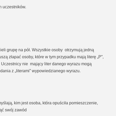
h uczestników.
zieli grupę na pół. Wszystkie osoby otrzymują jedną
szą złapać osoby, które w tym przypadku mają literę „P”,
oby. Uczestnicy nie mający liter danego wyrazu mogą
dania z „literami” wypowiedzianego wyrazu.
lają, kim jest osoba, która opuściła pomieszczenie,
nąć swój zawód