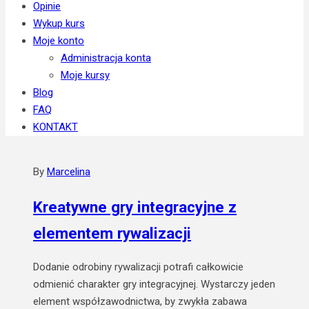
Opinie
Wykup kurs
Moje konto
Administracja konta
Moje kursy
Blog
FAQ
KONTAKT
By
Marcelina
Kreatywne gry integracyjne z
elementem rywalizacji
Dodanie odrobiny rywalizacji potrafi całkowicie
odmienić charakter gry integracyjnej. Wystarczy jeden
element współzawodnictwa, by zwykła zabawa